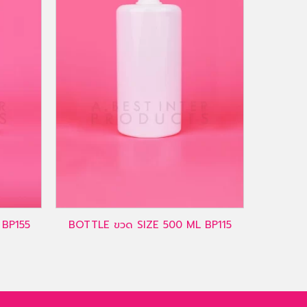
 BP155
BOTTLE ขวด SIZE 500 ML BP115