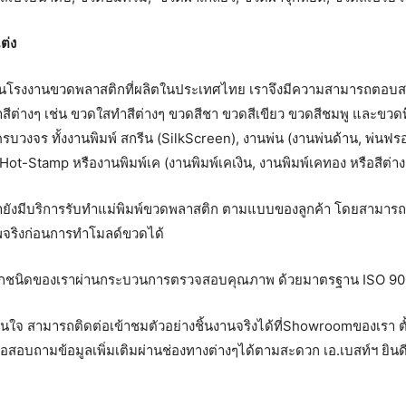
ต่ง
ป็นโรงงานขวดพลาสติกที่ผลิตในประเทศไทย เราจึงมีความสามารถตอบส
ีต่างๆ เช่น ขวดใสทำสีต่างๆ ขวดสีชา ขวดสีเขียว ขวดสีชมพู และขวดทึ
บวงจร ทั้งงานพิมพ์ สกรีน (SilkScreen), งานพ่น (งานพ่นด้าน, พ่นฟรอส
 Hot-Stamp หรืองานพิมพ์เค (งานพิมพ์เคเงิน, งานพิมพ์เคทอง หรือสีต่าง
ายังมีบริการรับทำแม่พิมพ์ขวดพลาสติก ตามแบบของลูกค้า โดยสามาร
พจริงก่อนการทำโมลด์ขวดได้
กชนิดของเราผ่านกระบวนการตรวจสอบคุณภาพ ด้วยมาตรฐาน ISO 9001 
นใจ สามารถติดต่อเข้าชมตัวอย่างชิ้นงานจริงได้ที่Showroomของเรา ตั้
รือสอบถามข้อมูลเพิ่มเติมผ่านช่องทางต่างๆได้ตามสะดวก เอ.เบสท์ฯ ยินด