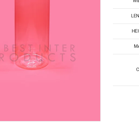
WI
LEN
HEI
MA
C