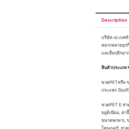
Description
บริษัท เอ.เบส
หลากหลายธุรกิ
และอื่นๆอีกม
สินค้าประเภท
ขวดPETหรือ ขว
กระแทก ป้องกั
ขวดPET E สามา
อลูมิเนียม, ฝาป
ขนาดพกพา), ขว
โทนเนอร์, ขวด