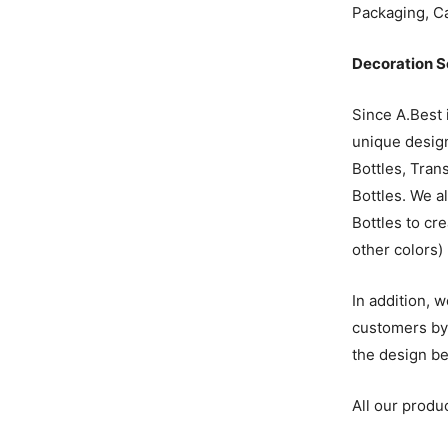
Packaging, Ca
Decoration S
Since A.Best 
unique design
Bottles, Tran
Bottles. We a
Bottles to cr
other colors)
In addition, 
customers by 
the design be
All our produ