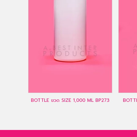
BOTTLE ขวด SIZE 1,000 ML BP273
BOTTL