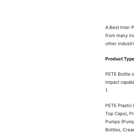
A.Best Inter 
from many ind
other industr
Product Typ
PETE Bottle o
impact capabi
1.
PETE Plastic 
Top Caps), P
Pumps (Pumps 
Bottles, Crea