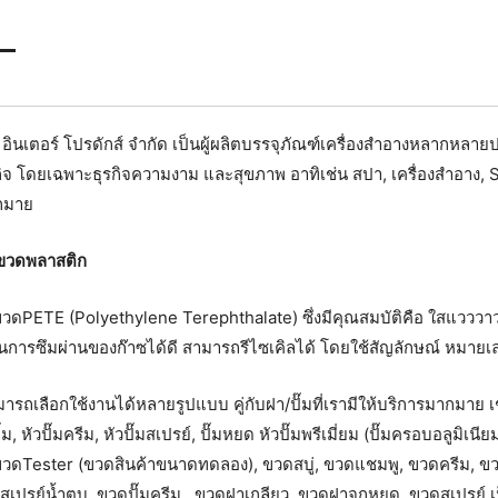
ท์ อินเตอร์ โปรดักส์ จำกัด เป็นผู้ผลิตบรรจุภัณฑ์เครื่องสำอางหลา
จ โดยเฉพาะธุรกิจความงาม และสุขภาพ อาทิเช่น สปา, เครื่องสำอาง, S
ากมาย
 ขวดพลาสติก
ดPETE (Polyethylene Terephthalate) ซึ่งมีคุณสมบัติคือ ใสแวววาว
นการซึมผ่านของก๊าซได้ดี สามารถรีไซเคิลได้ โดยใช้สัญลักษณ์ หมายเ
รถเลือกใช้งานได้หลายรูปแบบ คู่กับฝา/ปั๊มที่เรามีให้บริการมากมาย 
ั๊ม, หัวปั๊มครีม, หัวปั๊มสเปรย์, ปั๊มหยด หัวปั๊มพรีเมี่ยม (ปั๊มครอบอลูม
ดTester (ขวดสินค้าขนาดทดลอง), ขวดสบู่, ขวดแชมพู, ขวดครีม, ขว
สเปรย์น้ำตบ, ขวดปั๊มครีม, ขวดฝาเกลียว, ขวดฝาจุกหยด, ขวดสเปรย์ เ