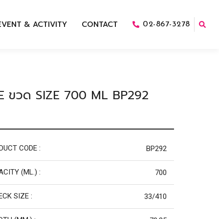
EVENT & ACTIVITY
CONTACT
02-867-3278
 ขวด SIZE 700 ML BP292
DUCT CODE :
BP292
CITY (ML.) :
700
ECK SIZE :
33/410